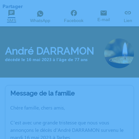
Partager
E-mail
SMS
WhatsApp
Facebook
Lien
André DARRAMON
décédé le 16 mai 2023 à l'âge de 77 ans
Message de la famille
Chère famille, chers amis,
C’est avec une grande tristesse que nous vous
annonçons le décès d’André DARRAMON survenu le
mardi 16 mai 2023 à Tarbes.