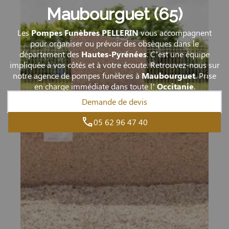
Maubourguet (65)
Les
Pompes Funèbres PELLERIN
vous accompagnent
pour organiser ou prévoir des obsèques dans le
département des
Hautes-Pyrénées
. C’est une équipe
impliquée à vos côtés et à votre écoute. Retrouvez-nous sur
notre agence de pompes funèbres à
Maubourguet
. Prise
en charge immédiate dans toute l’
Occitanie
.
Demande de devis
05 62 96 47 40