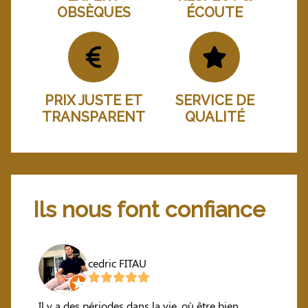
OBSÈQUES
ÉCOUTE
PRIX JUSTE ET
SERVICE DE
TRANSPARENT
QUALITÉ
Ils nous font confiance
cedric FITAU
sonne,
Il y a des périodes dans la vie, où être bien
Nous 