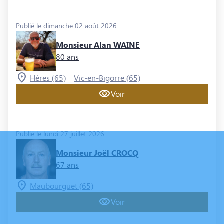
Publié le dimanche 02 août 2026
Monsieur Alan WAINE
80 ans
–
Hères (65)
Vic-en-Bigorre (65)
Voir
Publié le lundi 27 juillet 2026
Monsieur Joël CROCQ
67 ans
Maubourguet (65)
Voir