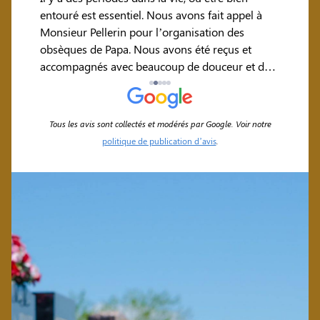
cieuse
entouré est essentiel. Nous avons fait appel à
leur d
 à
Monsieur Pellerin pour l’organisation des
doulo
à mes
obsèques de Papa. Nous avons été reçus et
grand
accompagnés avec beaucoup de douceur et de
atten
ravées
professionnalisme. Des remerciements tout
nous 
est
particuliers à Sandra, qui a su trouver des mots
grand
voir
justes et délicats pour soulager une bien grande
encor
Tous les avis sont collectés et modérés par Google. Voir notre
a bien
peine. Pour toutes ces raisons, je recommande
politique de publication d’avis
.
 ». Je
leurs services.
rs et