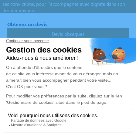
ses convictions, pour l’accompagner avec dignité dans son
dernier voyage.
Obtenez un devis
Devis obsèques
Devis prévoyance
Devis marbrerie
Notre agence
Pompes Funèbres Pellerin
05 62 96 47 40
pellerin.sarl@orange.fr
Zone Industrielle du Marmajou Rue Diane d'Andouins –
65700 – Maubourguet
4.9/5 – 82 avis
Nos Services
Liens utiles
Organiser des obsèques
Avis de décès