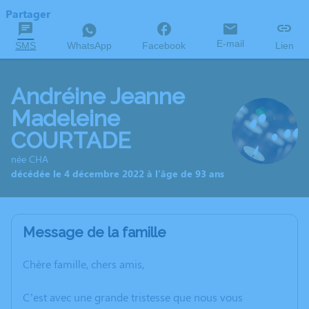
Partager
E-mail
SMS
WhatsApp
Facebook
Lien
Andréine Jeanne
Madeleine
COURTADE
née CHA
décédée le 4 décembre 2022 à l'âge de 93 ans
Message de la famille
Chère famille, chers amis,
C’est avec une grande tristesse que nous vous