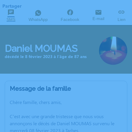
Partager
E-mail
SMS
WhatsApp
Facebook
Lien
Daniel MOUMAS
décédé le 8 février 2023 à l'âge de 87 ans
Message de la famille
Chère famille, chers amis,
C’est avec une grande tristesse que nous vous
annonçons le décès de Daniel MOUMAS survenu le
mercredi 08 février 2023 à Tarbes.