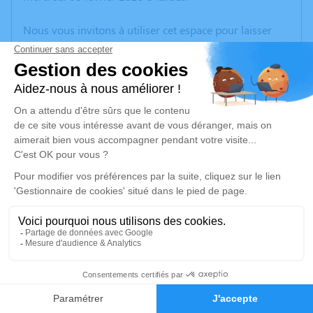
Nous vous invitons à utiliser cet espace pour laisser
vos condoléances, partager des photos souvenirs, une
anecdote ou exprimer vos pensées à travers des
poèmes ou des textes. Cet endroit est un lieu
d'expression dédié à honorer la mémoire de Daniel
MOUMAS.
Un service de plantation d’arbre hommage est
disponible ici
.
Je rends hommage
Cérémonie religieuse
samedi 11 février 2023 à 10h00
1
Église de Madiran
65700 Madiran
Faire-part
Hommages