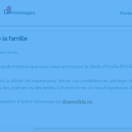
3
Part
Hommages
la famille
hers amis,
grande tristesse que nous vous annonçons le décès d’Emilie RO
ns à utiliser cet espace pour laisser vos condoléances, partager
s des poèmes ou des textes. Cet endroit est un lieu d'expressio
lantation d’arbre hommage est
disponible ici
.