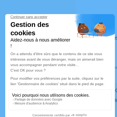
Déroulé de
Ce service s
Rendez h
Plantez un a