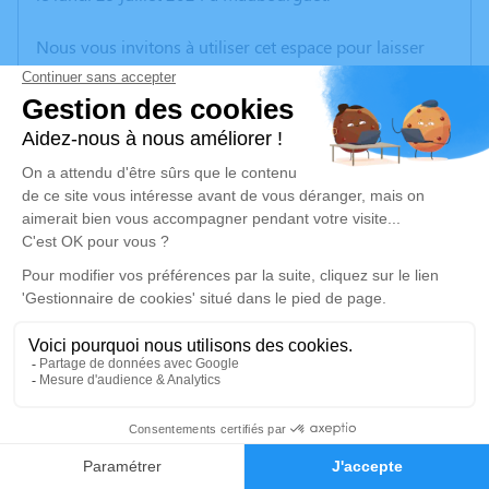
Nous vous invitons à utiliser cet espace pour laisser
vos condoléances, partager des photos souvenirs, une
anecdote ou exprimer vos pensées à travers des
poèmes ou des textes. Cet endroit est un lieu
d'expression dédié à honorer la mémoire de Franck
MOULEDOUS.
Un service de plantation d’arbre hommage est
disponible ici
.
Je rends hommage
Cérémonie religieuse
vendredi 02 août 2024 à 10h30
4
Église de Maubourguet
65700 Maubourguet
Faire-part
Hommages