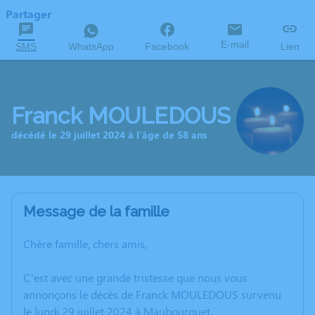
Partager
E-mail
SMS
WhatsApp
Facebook
Lien
Franck MOULEDOUS
décédé le 29 juillet 2024 à l'âge de 58 ans
Message de la famille
Chère famille, chers amis,
C’est avec une grande tristesse que nous vous
annonçons le décès de Franck MOULEDOUS survenu
le lundi 29 juillet 2024 à Maubourguet.