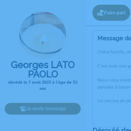
Faire-part
Message de 
Chère famille, c
Georges LATO
C’est avec une 
PAOLO
Nous vous invito
décédé le 7 août 2025 à l'âge de 52
pensées à traver
ans
Un service de p
Je rends hommage
Déroulé de