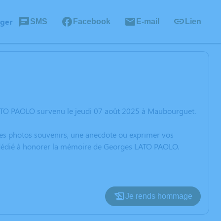
ager
SMS
Facebook
E-mail
Lien
LATO PAOLO survenu le jeudi 07 août 2025 à Maubourguet.
 des photos souvenirs, une anecdote ou exprimer vos
n dédié à honorer la mémoire de Georges LATO PAOLO.
Je rends hommage