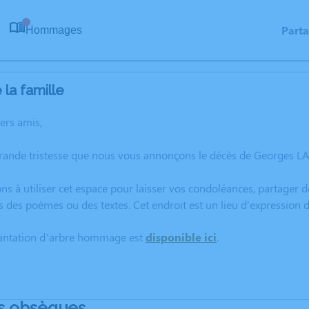
Part
Hommages
0
la famille
hers amis,
grande tristesse que nous vous annonçons le décès de Georges 
ns à utiliser cet espace pour laisser vos condoléances, partager
s des poèmes ou des textes. Cet endroit est un lieu d'expressio
lantation d’arbre hommage est
disponible ici
.
s obsèques