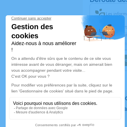
Les inform
Activez une aler
Recevoir une aler
Je veux êtr
Rendez h
Plantez un a