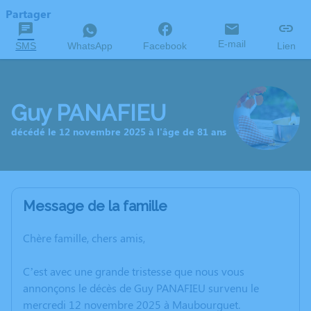
Partager
E-mail
SMS
WhatsApp
Facebook
Lien
Guy PANAFIEU
décédé le 12 novembre 2025 à l'âge de 81 ans
Message de la famille
Chère famille, chers amis,
C’est avec une grande tristesse que nous vous
annonçons le décès de Guy PANAFIEU survenu le
mercredi 12 novembre 2025 à Maubourguet.