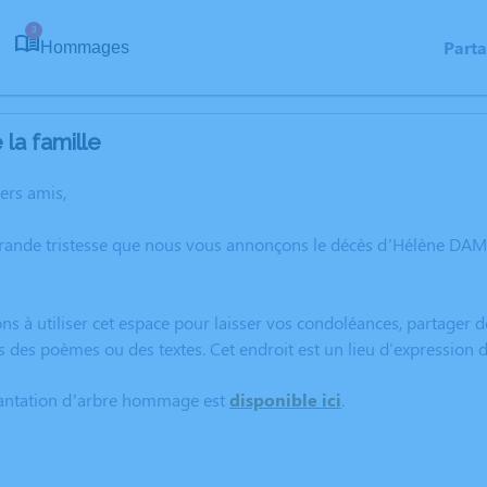
3
Part
Hommages
la famille
hers amis,
grande tristesse que nous vous annonçons le décès d’Hélène D
ns à utiliser cet espace pour laisser vos condoléances, partager
rs des poèmes ou des textes. Cet endroit est un lieu d'express
lantation d’arbre hommage est
disponible ici
.