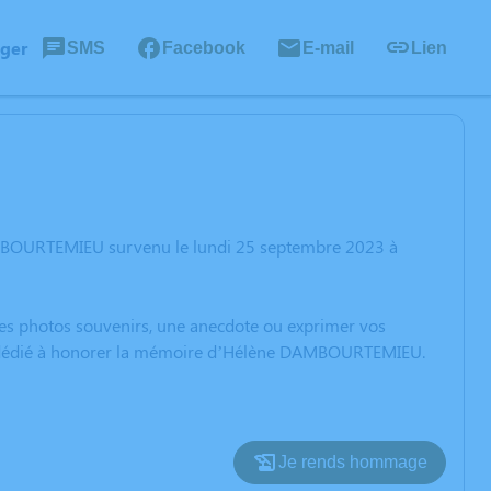
ager
SMS
Facebook
E-mail
Lien
AMBOURTEMIEU survenu le lundi 25 septembre 2023 à
 des photos souvenirs, une anecdote ou exprimer vos
ion dédié à honorer la mémoire d’Hélène DAMBOURTEMIEU.
Je rends hommage