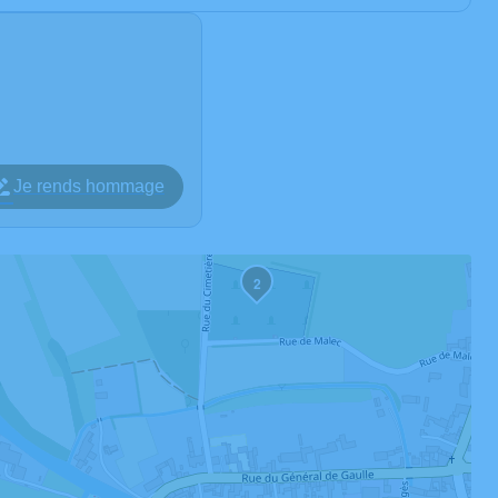
Je rends hommage
2