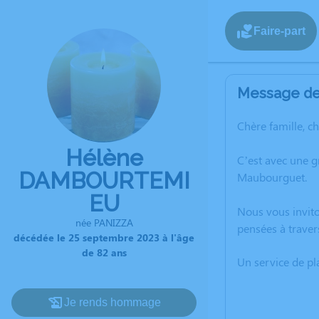
Faire-part
Message de 
Chère famille, c
Hélène
C’est avec une 
DAMBOURTEMI
Maubourguet.
EU
Nous vous invito
née PANIZZA
pensées à trave
décédée le 25 septembre 2023 à l'âge
de 82 ans
Un service de p
Je rends hommage