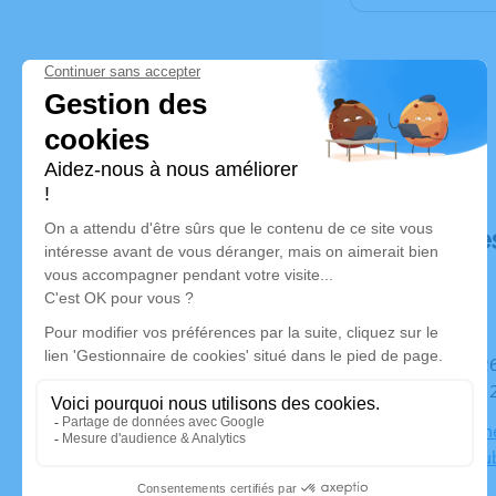
Déroulé de
Du mardi 26 septembre 2023 à 09h30 au vendredi 29
septembre 
Maison Funé
65700 Mau