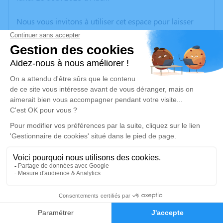
Nous vous invitons à utiliser cet espace pour laisser
vos condoléances, partager des photos souvenirs, une
anecdote ou exprimer vos pensées à travers des
poèmes ou des textes. Cet endroit est un lieu
d'expression dédié à honorer la mémoire de Jacques
ZANOTTI.
Un service de plantation d’arbre hommage est
disponible ici
.
Je rends hommage
Cérémonie religieuse
vendredi 22 août 2025 à 10h45
1
Église de Marciac
Rue Saint-Jean
Faire-part
Hommages
32230 Marciac