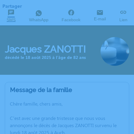
Partager
E-mail
SMS
WhatsApp
Facebook
Lien
Jacques ZANOTTI
décédé le 18 août 2025 à l'âge de 82 ans
Message de la famille
Chère famille, chers amis,
C’est avec une grande tristesse que nous vous
annonçons le décès de Jacques ZANOTTI survenu le
lundi 18 août 2025 à Auch.