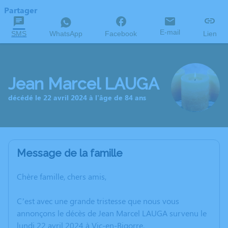
Partager
E-mail
SMS
WhatsApp
Facebook
Lien
Jean Marcel LAUGA
décédé le 22 avril 2024 à l'âge de 84 ans
Message de la famille
Chère famille, chers amis,
C’est avec une grande tristesse que nous vous
annonçons le décès de Jean Marcel LAUGA survenu le
lundi 22 avril 2024 à Vic-en-Bigorre.