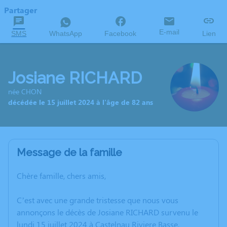
Partager
E-mail
SMS
WhatsApp
Facebook
Lien
Josiane RICHARD
née CHON
décédée le 15 juillet 2024 à l'âge de 82 ans
Message de la famille
Chère famille, chers amis,
C’est avec une grande tristesse que nous vous
annonçons le décès de Josiane RICHARD survenu le
lundi 15 juillet 2024 à Castelnau Riviere Basse.