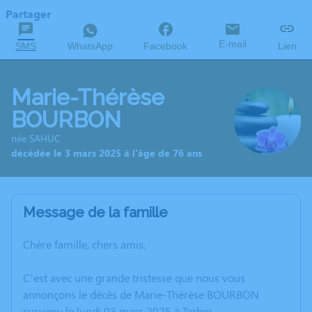
Partager
E-mail
SMS
WhatsApp
Facebook
Lien
Marie-Thérèse
BOURBON
née SAHUC
décédée le 3 mars 2025 à l'âge de 76 ans
Message de la famille
Chère famille, chers amis,
C’est avec une grande tristesse que nous vous
annonçons le décès de Marie-Thérèse BOURBON
survenu le lundi 03 mars 2025 à Tarbes.