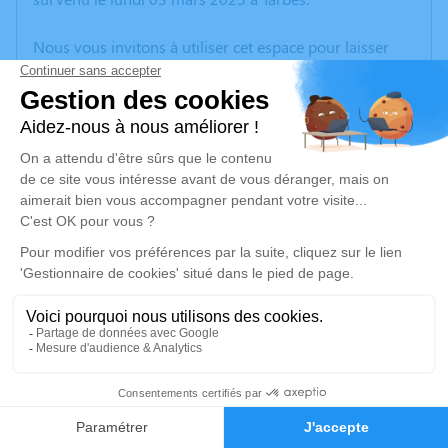
Nous vous invitons à utiliser cet espace pour laisser
vos condoléances, partager des photos souvenirs, une
anecdote ou exprimer vos pensées à travers des
poèmes ou des textes. Cet endroit est un lieu
d'expression dédié à honorer la mémoire de Marie-
Thérèse BOURBON.
Un service de plantation d’arbre hommage est
disponible ici
.
Je rends hommage
Cérémonie religieuse
jeudi 06 mars 2025 à 15h00
6
Église de Lascazères
65700 Lascazères
Faire-part
Hommages