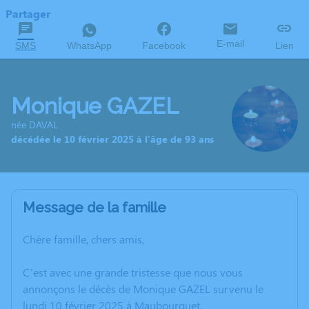
Partager
E-mail
SMS
WhatsApp
Facebook
Lien
Monique GAZEL
née DAVAL
décédée le 10 février 2025 à l'âge de 93 ans
Message de la famille
Chère famille, chers amis,
C’est avec une grande tristesse que nous vous
annonçons le décès de Monique GAZEL survenu le
lundi 10 février 2025 à Maubourguet.