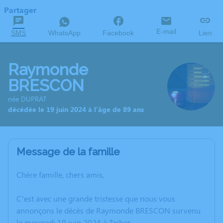
Partager
E-mail
SMS
WhatsApp
Facebook
Lien
Raymonde
BRESCON
née DUPRAT
décédée le 19 juin 2024 à l'âge de 89 ans
Message de la famille
Chère famille, chers amis,
C’est avec une grande tristesse que nous vous
annonçons le décès de Raymonde BRESCON survenu
le mercredi 19 juin 2024 à Tarbes.