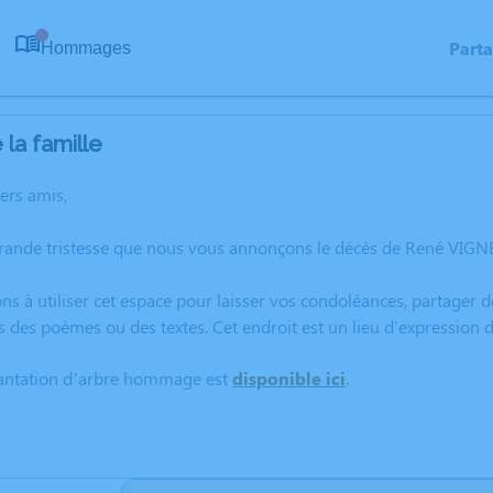
Part
Hommages
0
la famille
hers amis,
grande tristesse que nous vous annonçons le décès de René VIGN
ns à utiliser cet espace pour laisser vos condoléances, partager
s des poèmes ou des textes. Cet endroit est un lieu d'expressio
lantation d’arbre hommage est
disponible ici
.