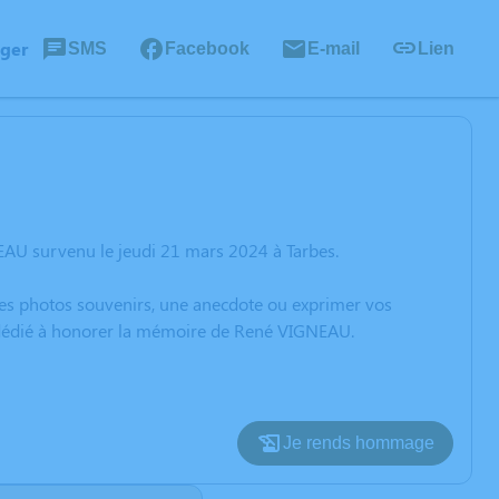
ager
SMS
Facebook
E-mail
Lien
EAU survenu le jeudi 21 mars 2024 à Tarbes.
 des photos souvenirs, une anecdote ou exprimer vos
n dédié à honorer la mémoire de René VIGNEAU.
Je rends hommage