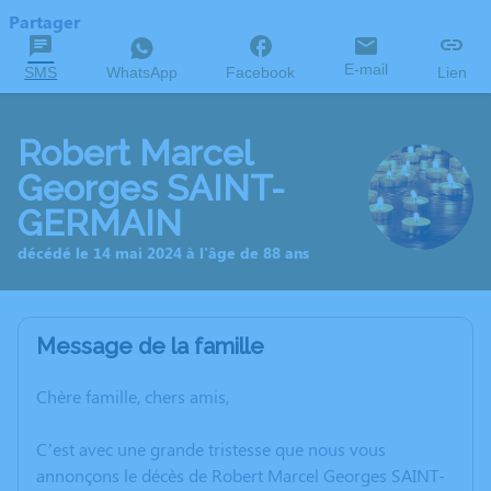
Partager
E-mail
SMS
WhatsApp
Facebook
Lien
Robert Marcel
Georges SAINT-
GERMAIN
décédé le 14 mai 2024 à l'âge de 88 ans
Message de la famille
Chère famille, chers amis,
C’est avec une grande tristesse que nous vous
annonçons le décès de Robert Marcel Georges SAINT-