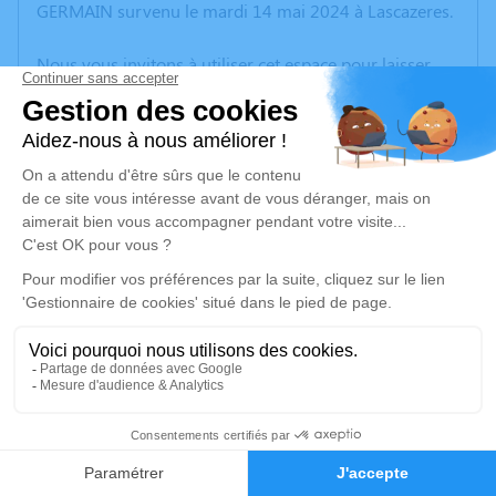
GERMAIN survenu le mardi 14 mai 2024 à Lascazeres.
Nous vous invitons à utiliser cet espace pour laisser
vos condoléances, partager des photos souvenirs, une
anecdote ou exprimer vos pensées à travers des
poèmes ou des textes. Cet endroit est un lieu
d'expression dédié à honorer la mémoire de Robert
Marcel Georges SAINT-GERMAIN.
Un service de plantation d’arbre hommage est
disponible ici
.
Je rends hommage
Cérémonie religieuse
jeudi 16 mai 2024 à 15h30
4
Église de Lascazères
Faire-part
Hommages
65700 Lascazères