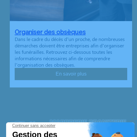
Organiser des obsèques
Dans le cadre du décès d’un proche, de nombreuses
démarches doivent être entreprises afin d’organiser
les funérailles. Retrouvez ci-dessous toutes les
informations nécessaires afin de comprendre
l’organisation des obsèques.
En savoir plus