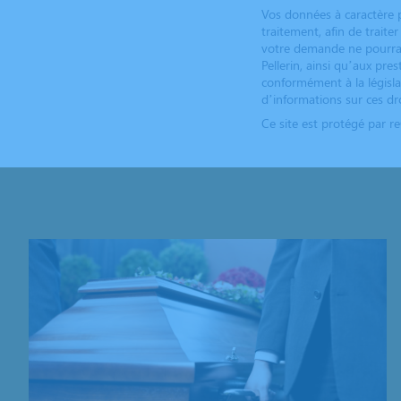
Vos données à caractère p
traitement, afin de trait
votre demande ne pourrai
Pellerin, ainsi qu’aux pre
conformément à la législa
d’informations sur ces dro
Ce site est protégé par 