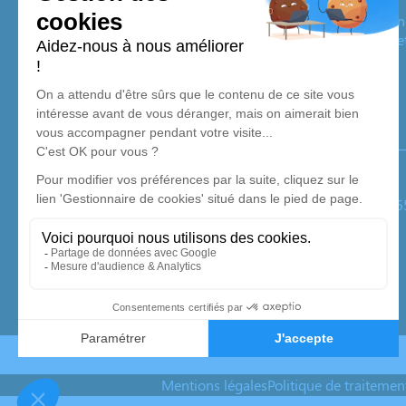
Pompes Funèbres Pellerin
Nos équipes vous aident à honorer la mémoire de la personn
son souvenir dans le respect de ses volontés, de ses valeurs 
son dernier voyage.
Notre agence
Pompes Funèbres Pellerin
05 62 96 47 40
pellerin.sarl@orange.fr
Zone Industrielle du Marmajou Rue Diane d'Andouins –
4.9/5 – 82 avis
Mentions légales
Politique de traiteme