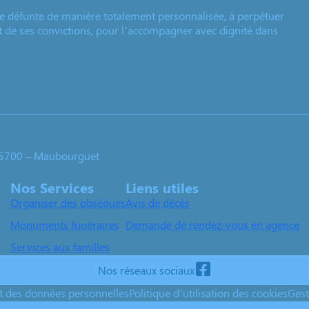
e défunte de manière totalement personnalisée, à perpétuer
et de ses convictions, pour l’accompagner avec dignité dans
 65700 – Maubourguet
Nos Services
Liens utiles
Organiser des obsèques
Avis de décès
Monuments funéraires
Demande de rendez-vous en agence
Services aux familles
Nos réseaux sociaux
nt des données personnelles
Politique d’utilisation des cookies
Gest