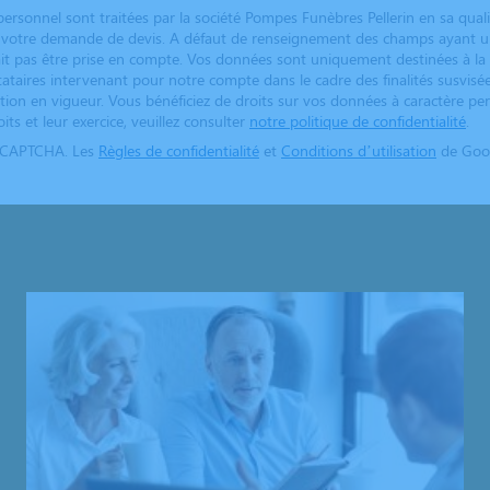
ersonnel sont traitées par la société Pompes Funèbres Pellerin en sa qual
er votre demande de devis. A défaut de renseignement des champs ayant un
t pas être prise en compte. Vos données sont uniquement destinées à la
stataires intervenant pour notre compte dans le cadre des finalités susvisé
tion en vigueur. Vous bénéficiez de droits sur vos données à caractère pe
its et leur exercice, veuillez consulter
notre politique de confidentialité
.
reCAPTCHA. Les
Règles de confidentialité
et
Conditions d’utilisation
de Goog