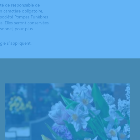
ité de responsable de
 caractère obligatoire,
 société Pompes Funèbres
es. Elles seront conservées
rsonnel, pour plus
le s’appliquent.