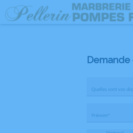
Aller
au
NOS SERVICES
NOTRE AGENCE
NOTRE CHAMBRE FUNERAIRE
ESP
contenu
Demande 
Quelles sont vos dis
Prénom*
Téléphone*