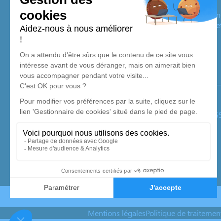
Pompes Funèbres Pellerin
Nos équipes vous aident à honorer la mémoire de la personn
son souvenir dans le respect de ses volontés, de ses valeurs 
son dernier voyage.
Notre agence
Pompes Funèbres Pellerin
05 62 96 47 40
pellerin.sarl@orange.fr
Zone Industrielle du Marmajou Rue Diane d'Andouins - 
4.9/5 - 82 avis
Mentions légales
Politique de traiteme