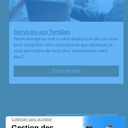
Services aux familles
Notre entreprise met à votre disposition des services
pour simplifier votre contribution aux obsèques et
vous permettre de vivre plus sereinement votre
deuil.
En savoir plus