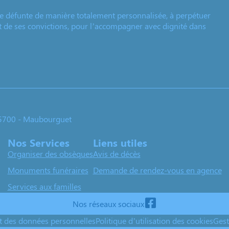
e défunte de manière totalement personnalisée, à perpétuer
et de ses convictions, pour l’accompagner avec dignité dans
65700 - Maubourguet
Nos Services
Liens utiles
Organiser des obsèques
Avis de décès
Monuments funéraires
Demande de rendez-vous en agence
Services aux familles
Nos réseaux sociaux
nt des données personnelles
Politique d’utilisation des cookies
Gest