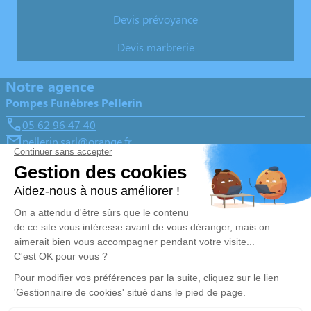
Devis prévoyance
Devis marbrerie
Notre agence
Pompes Funèbres Pellerin
05 62 96 47 40
pellerin.sarl@orange.fr
Zone Industrielle du Marmajou Rue Diane d'Andouins -
65700 - Maubourguet
4.9/5 - 82 avis
Nos Services
Liens utiles
Organiser des obsèques
Avis de décès
Monuments funéraires
Demande de rendez-vous en
agence
Services aux familles
Nos réseaux sociaux