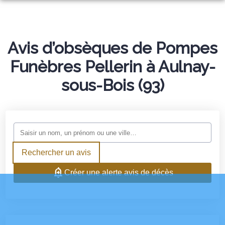
NOS SERVICES
NOTRE AGENCE
ORGANISER DES OBSÈQUES
Avis d’obsèques de Pompes
NOTRE CHAMBRE FUNERAIRE
Funèbres Pellerin à Aulnay-
PRÉVOIR SES OBSÈQUES
ESPACES HOMMAGES
sous-Bois (93)
MONUMENTS FUNÉRAIRES
SERVICES AUX FAMILLES
Rechercher un avis
Créer une alerte avis de décès