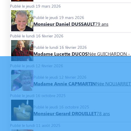
Publié le jeudi 19 mars 2026
Publié le jeudi 19 mars 2026
Monsieur Daniel DUSSAULT
79 ans
Publié le lundi 16 février 2026
Publié le lundi 16 février 2026
Madame Lucette DUCOS
Née GUICHARDON
-
Publié le jeudi 12 février 2026
Publié le jeudi 12 février 2026
Madame Annie CAPMARTIN
Née NOUJARRET
Publié le jeudi 16 octobre 2025
Publié le jeudi 16 octobre 2025
Monsieur Gerard DROUILLET
78 ans
Publié le lundi 11 août 2025