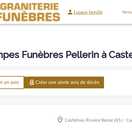
Espace famille
Perm
ACES HOMMAGES
pes Funèbres Pellerin à Caste
r un avis
Créer une alerte avis de décès
-
Castelnau Riviere Basse (65)
Ca