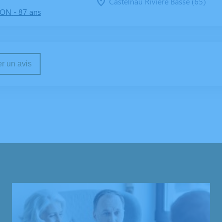
Castelnau Riviere Basse (65)
LON
- 87 ans
r un avis