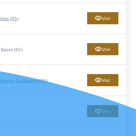
Voir
rbes (65)
Voir
 Basse (65)
Voir
gnères-De Bigorre (65)
Voir