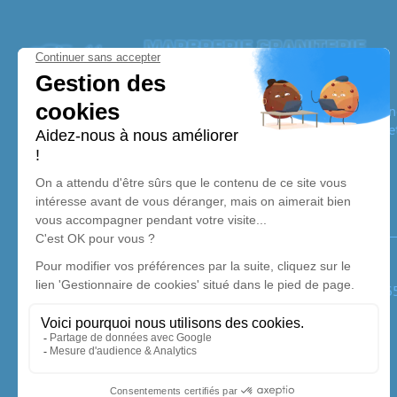
Pompes Funèbres Pellerin
Nos équipes vous aident à honorer la mémoire de la personn
son souvenir dans le respect de ses volontés, de ses valeurs 
son dernier voyage.
Notre agence
Pompes Funèbres Pellerin
05 62 96 47 40
pellerin.sarl@orange.fr
Zone Industrielle du Marmajou Rue Diane d'Andouins - 
4.9/5 - 82 avis